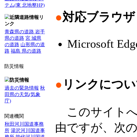
テム(東 北地整HP)
●
対応ブラウザ
近隣道路情報リ
ンク
青森県の道路
岩手
県の道路
宮 城県
Microsoft Edg
の道路
山形県の道
路
福島 県の道路
防災情報
防災情報
●
リンクについ
過去の緊急情報
秋
田県の天気(気象
庁)
このサイトへ
関連機関
由ですが、次
秋田河川国道事務
所
湯沢河川国道事
務所
能代河川国道