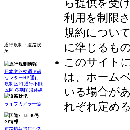
ら提供を受
利用を制限
規約につい
に準じるも
通行規制・道路状
況
このサイト
通行規制情報
日本道路交通情報
は、ホーム
センターHP
通行
規制区間
通行不能
いる場合が
区間
冬期閉鎖路線
道路状況
れぞれ定め
ライブカメラ一覧
国道7･13･46号
の情報
道路情報提供シス