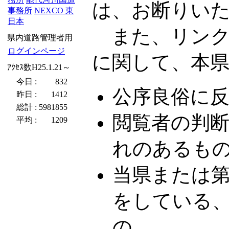
は、お断りい
事務所
NEXCO 東
日本
また、リンク
県内道路管理者用
ログインページ
に関して、本
ｱｸｾｽ数H25.1.21～
今日 :
832
公序良俗に
昨日 :
1412
総計 :
5981855
閲覧者の判
平均 :
1209
れのあるも
当県または
をしている
の。